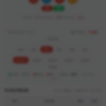
大
双
大单未开：
01
期
小双未开：
08
期
小单未开：
03
期
算法引擎：V3.2.1
当前模式：
专业版
加拿大28
组合
杀组
双项
四余
双组
龙虎
算法01
算法02
算法03
算法04
算法05
算法06
正确：
51
期 ｜
错误：
49
期 ｜ 正确率：
51%
｜
数据周期：
100期
历史开奖记录
共 151 期数据 ｜ 数据来源：官方开奖
期号
开奖内容
预测
结果